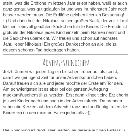
steht, was die Erdflöhe im letzten Jahr erlebt haben, weiß er auch
ganz genau, was gut gelaufen ist und was im nächsten Jahr noch
besser werden muss. Die Erdflöhe geloben feierlich Besserung!
:-) Und dann holt der Nikolaus seinen großen Sack, der voll ist mit
kleinen liebevoll genähten Säckchen für die Kinder. Die Freude ist
groß als der Nikolaus jedes Kind einzeln beim Namen nennt und
die Säckchen überreicht. Wir freuen uns schon auf nächstes
Jahr, lieber Nikolaus! Ein großes Dankeschön an alle, die zu
diesem schönen Tag beigetragen haben.
Adventsstündchen
Jetzt räumen wir jeden Tag ein bisschen früher auf als sonst,
damit wir genügend Zeit für unser Adventsstündchen haben.
Darauf freuen sich alle und jeder möchte der Erste am Tor sein.
Am schwierigsten ist es aber bei der ganzen Aufregung
mucksmäuschenstill zu werden. Erst dann klingelt eine Erzieherin
je zwei Kinder nach und nach in den Adventskreis. Da brennen
schon die Kerzen auf dem Adventskranz und andächtig treten die
Kinder ein (in den meisten Fällen jedenfalls :-))
Die Spannung ist groß! Hier warten wir gerade auf den Einlass :)