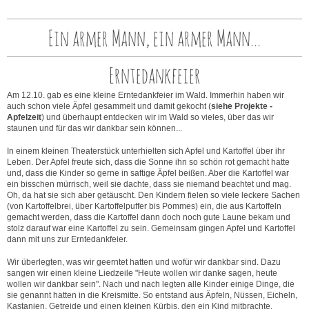
Ein armer Mann, ein armer Mann...
Erntedankfeier
Am 12.10. gab es eine kleine Erntedankfeier im Wald. Immerhin haben wir
auch schon viele Äpfel gesammelt und damit gekocht (
siehe Projekte -
Apfelzeit
) und überhaupt entdecken wir im Wald so vieles, über das wir
staunen und für das wir dankbar sein können...
In einem kleinen Theaterstück unterhielten sich Apfel und Kartoffel über ihr
Leben. Der Apfel freute sich, dass die Sonne ihn so schön rot gemacht hatte
und, dass die Kinder so gerne in saftige Äpfel beißen. Aber die Kartoffel war
ein bisschen mürrisch, weil sie dachte, dass sie niemand beachtet und mag.
Oh, da hat sie sich aber getäuscht. Den Kindern fielen so viele leckere Sachen
(von Kartoffelbrei, über Kartoffelpuffer bis Pommes) ein, die aus Kartoffeln
gemacht werden, dass die Kartoffel dann doch noch gute Laune bekam und
stolz darauf war eine Kartoffel zu sein. Gemeinsam gingen Apfel und Kartoffel
dann mit uns zur Erntedankfeier.
Wir überlegten, was wir geerntet hatten und wofür wir dankbar sind. Dazu
sangen wir einen kleine Liedzeile "Heute wollen wir danke sagen, heute
wollen wir dankbar sein". Nach und nach legten alle Kinder einige Dinge, die
sie genannt hatten in die Kreismitte. So entstand aus Äpfeln, Nüssen, Eicheln,
Kastanien, Getreide und einen kleinen Kürbis, den ein Kind mitbrachte,