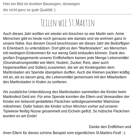
Hier ein Bild im dunklen Bauwagen, deswegen
die nicht ganz so gute Qualität :)
Teilen wie St.Martin
Auch dieses Jahr wollten wir wieder ein bisschen so wie Martin sein. Arme
Menschen gibt es heute noch genauso wie damals und sie wohnen ganz in
unsere Nähe. Aus diesem Grund beschlossen wir dieses Jahr die Bedürftigen
in Erlenbach zu unterstützen. Dort gibt es den "Martinsladen", wo Menschen
mit niedrigem Einkommen für nur wenig Geld einkaufen können. Dank des
großen Engagements unserer Erdfloheltern kamen jede Menge Lebensmittel
(Grundnahrungsmittel wie Mehl, Nudeln, Zucker, Reis, aber auch
Hygieneartikel und Süßes) zusammen, die wir als Kindergarten dem
Martinsladen als Spende übergeben durften. Auch die Kleinen packten kräftig
mit an, als es darum ging, die Lebensmittel gemeinsam mit den Mitarbeitern
des Martinsladen in Kisten zu sortieren.
Als zusätzliche Unterstützung des Martinsladen sammelten die Kinder beim
Martinsfest Geld ein. Für eine Spende konnten die Eltern und Verwandten der
Kinder ein liebevoll gestaltetes Päckchen selbstgesammelter Walnüsse
mitnehmen. Dafür haben die Kinder schon Wochen vorher auf unserer
Tipiwiese fleißig Nüsse gesammelt und Eicheln gefilzt. So hübsche Päckchen
wurden es am Ende!
Danke den Erdflöhen und
ihren Eltern für dieses schöne Beispiel vom eigentlichen St.Martins-Fest! :-)