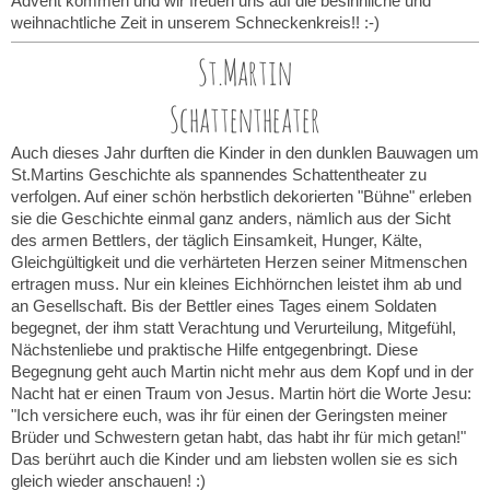
Advent kommen und wir freuen uns auf die besinnliche und
weihnachtliche Zeit in unserem Schneckenkreis!! :-)
St.Martin
Schattentheater
Auch dieses Jahr durften die Kinder in den dunklen Bauwagen um
St.Martins Geschichte als spannendes Schattentheater zu
verfolgen. Auf einer schön herbstlich dekorierten "Bühne" erleben
sie die Geschichte einmal ganz anders, nämlich aus der Sicht
des armen Bettlers, der täglich Einsamkeit, Hunger, Kälte,
Gleichgültigkeit und die verhärteten Herzen seiner Mitmenschen
ertragen muss. Nur ein kleines Eichhörnchen leistet ihm ab und
an Gesellschaft. Bis der Bettler eines Tages einem Soldaten
begegnet, der ihm statt Verachtung und Verurteilung, Mitgefühl,
Nächstenliebe und praktische Hilfe entgegenbringt. Diese
Begegnung geht auch Martin nicht mehr aus dem Kopf und in der
Nacht hat er einen Traum von Jesus. Martin hört die Worte Jesu:
"Ich versichere euch, was ihr für einen der Geringsten meiner
Brüder und Schwestern getan habt, das habt ihr für mich getan!"
Das berührt auch die Kinder und am liebsten wollen sie es sich
gleich wieder anschauen! :)