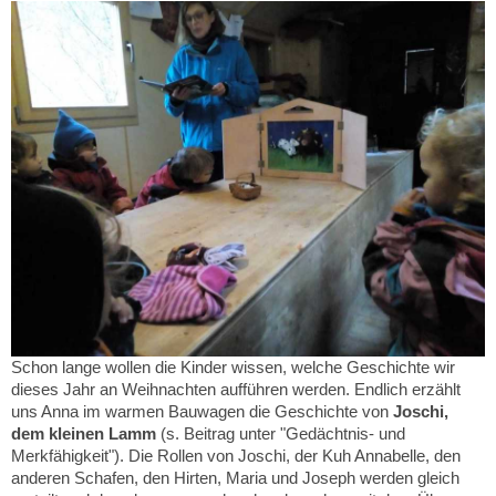
Schon lange wollen die Kinder wissen, welche Geschichte wir
dieses Jahr an Weihnachten aufführen werden. Endlich erzählt
uns Anna im warmen Bauwagen die Geschichte von
Joschi,
dem kleinen Lamm
(s. Beitrag unter "Gedächtnis- und
Merkfähigkeit"). Die Rollen von Joschi, der Kuh Annabelle, den
anderen Schafen, den Hirten, Maria und Joseph werden gleich