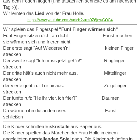
aus dem Federn flogen (und tatsächlich schneite es am nächsten
Tag ;-)).
Wir lernten das
Lied
von der Frau Holle.
https://www.youtube.com/watch?v=m9Z6jowGOG4
Wir spielen das Fingerspiel
"Fünf Finger wärmen sich"
Fünf Finger sitzen dicht an dicht Faust machen
sie wärmen sich und frieren nicht.
Der erste sagt "Auf Wiederseh'n!" kleinen Finger
strecken
Der zweite sagt "Ich muss jetzt geh'n!" Ringfinger
strecken
Der dritte hält's auch nicht mehr aus, Mittelfinger
strecken
der vierte geht zur Tür hinaus. Zeigefinger
strecken
Der fünfte ruft: "He ihr vier, ich frier'!" Daumen
strecken
Da wärmen ihn die andern vier. Faust
schließen
Die Kinder schnitten
Eiskristalle
aus Papier aus.
Die Kinder spielten das Märchen der Frau Holle in einem
angeleiteten
darstellenden Spiel
nach. Die Kinder schlüpften in